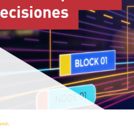
nish
.